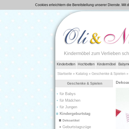
Cookies erleichtern die Bereitstellung unserer Dienste. Mi
Kindermöbel zum Verlieben sc
Kinderbetten
Hochbetten
Kindermöbel
Babym
Startseite
»
Katalog
»
Geschenke & Spielen
Dekoar
Geschenke & Spielen
für Babys
für Mädchen
für Jungen
Kindergeburtstag
Dekoartikel
Geburtstagszüge