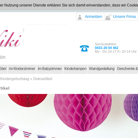
t der Nutzung unserer Dienste erklären Sie sich damit einverstanden, dass wir Coo
Anmelden
Unsere Firma
Servicetelefon
0431-20 04 462
Mo - Do 10-17 Fr 10-14 Uhr
hön
öbel
im Kinderzimmer
im Babyzimmer
Kinderlampen
Wandgestaltung
Geschenke &
»
Kindergeburtstag
»
Dekoartikel
tikel