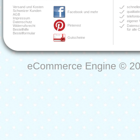
Versand und Kosten
schnelle
Schweizer Kunden
qualitat
Facebook und mehr
AGB
telefoni
Impressum
eigener 
Datenschutz
Pinterest
Widerrufsrecht
Datensch
Bestellhilfe
für alle
Bestellformular
Gutscheine
eCommerce Engine © 2