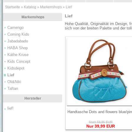
Startseite
»
Katalog
»
Markenshops
»
Lief
Lief
Markenshops
Hohe Qualität, Originalität im Design, 
Camengo
sich von der breiten Palette und der to
Coming Kids
Jabadabado
HABA Shop
Käthe Kruse
Kids Concept
Kidsdepot
Lief
Oli&Niki
Taftan
Hersteller
lief!
Handtasche Dots and flowers blue/pi
Statt 59,95 EUR
Nur 39,99 EUR