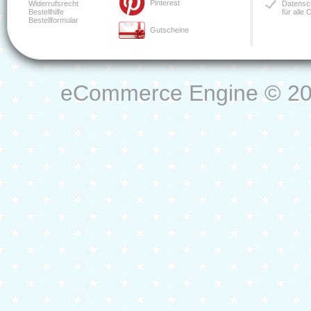
Pinterest
Widerrufsrecht
Datensch
Bestellhilfe
für alle
Bestellformular
Gutscheine
eCommerce Engine © 2