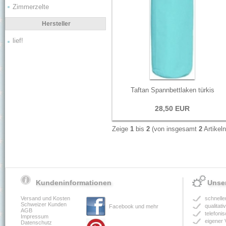
Zimmerzelte
Hersteller
lief!
Taftan Spannbettlaken türkis
28,50 EUR
Zeige
1
bis
2
(von insgesamt
2
Artikeln
Kundeninformationen
Unser
Versand und Kosten
schnelle
Schweizer Kunden
qualitat
Facebook und mehr
AGB
telefoni
Impressum
eigener 
Datenschutz