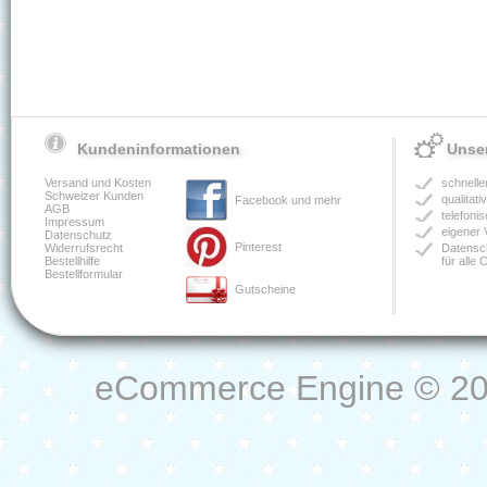
Kundeninformationen
Unser
Versand und Kosten
schnelle
Schweizer Kunden
qualitat
Facebook und mehr
AGB
telefoni
Impressum
eigener 
Datenschutz
Pinterest
Widerrufsrecht
Datensch
Bestellhilfe
für alle
Bestellformular
Gutscheine
eCommerce Engine © 2