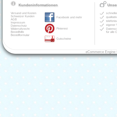
Kundeninformationen
Unser
Versand und Kosten
schnelle
Schweizer Kunden
qualitat
Facebook und mehr
AGB
telefoni
Impressum
eigener 
Datenschutz
Pinterest
Widerrufsrecht
Datensch
Bestellhilfe
für alle
Bestellformular
Gutscheine
eCommerce Engine