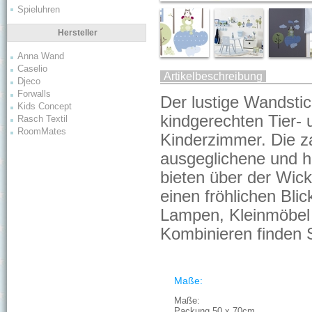
Spieluhren
Hersteller
Anna Wand
Caselio
Artikelbeschreibung
Djeco
Forwalls
Der lustige Wandsti
Kids Concept
kindgerechten Tier-
Rasch Textil
RoomMates
Kinderzimmer. Die z
ausgeglichene und 
bieten über der Wic
einen fröhlichen Bli
Lampen, Kleinmöbel
Kombinieren finden 
Maße:
Maße:
Packung 50 x 70cm