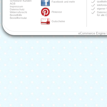
Schweizer Kunden
qualitat
Facebook und mehr
AGB
telefoni
Impressum
eigener 
Datenschutz
Pinterest
Widerrufsrecht
Datensch
Bestellhilfe
für alle
Bestellformular
Gutscheine
eCommerce Engine