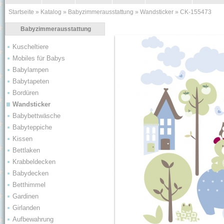
Startseite
»
Katalog
»
Babyzimmerausstattung
»
Wandsticker
»
CK-155473
Babyzimmerausstattung
Kuscheltiere
Mobiles für Babys
Babylampen
Babytapeten
Bordüren
Wandsticker
Babybettwäsche
Babyteppiche
Kissen
Bettlaken
Krabbeldecken
Babydecken
Betthimmel
Gardinen
Girlanden
Aufbewahrung