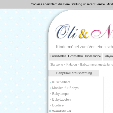
Cookies erleichtern die Bereitstellung unserer Dienste. Mi
Kindermöbel zum Verlieben sc
Kinderbetten
Hochbetten
Kindermöbel
Babym
Startseite
»
Katalog
»
Babyzimmerausstattun
Babyzimmerausstattung
Kuscheltiere
Mobiles für Babys
Babylampen
Babytapeten
Bordüren
Wandsticker