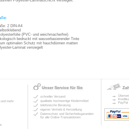
dünnen Polyester-Laminatschicht versiegelt.
aße:
ße: 2 DIN-A4
selbstklebend
Polyesterfolie (PVC- und weichmacherfrei)
ökologisch bedruckt mit wasserbasierender Tinte
Zum optimalen Schutz mit hauchdünnen matten
lyester-Laminat versiegelt
Unser Service für Sie
Za
Überwe
schneller Versand
Kreditk
qualitativ hochwertige Kindermöbel
 und mehr
PayPal
telefonische Beratung
eigener Vertrieb & Herstellung
Datenschutz und Sicherheitsgarantien
für alle Online-Transaktionen
ne