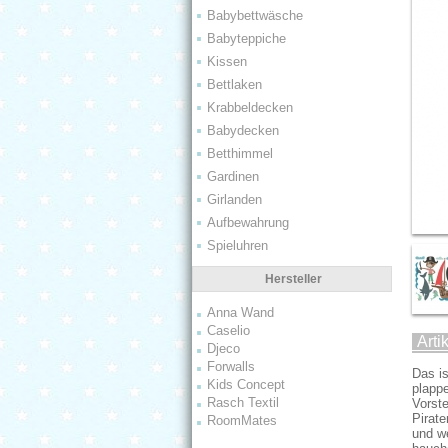
Babybettwäsche
Babyteppiche
Kissen
Bettlaken
Krabbeldecken
Babydecken
Betthimmel
Gardinen
Girlanden
Aufbewahrung
Spieluhren
Hersteller
Anna Wand
Caselio
Arti
Djeco
Forwalls
Das is
Kids Concept
plapp
Rasch Textil
Vorste
Pirate
RoomMates
und we