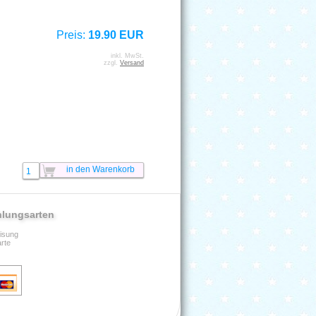
Preis:
19.90 EUR
inkl. MwSt.
zzgl.
Versand
hlungsarten
isung
arte