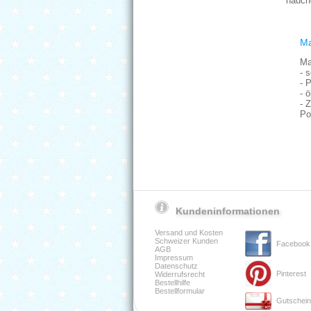
hauch
M
Ma
- 
- 
- 
- 
Po
Kundeninformationen
Versand und Kosten
Schweizer Kunden
Facebook
AGB
Impressum
Datenschutz
Pinterest
Widerrufsrecht
Bestellhilfe
Bestellformular
Gutschei