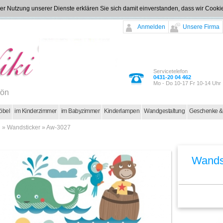
t der Nutzung unserer Dienste erklären Sie sich damit einverstanden, dass wir Coo
Anmelden
Unsere Firma
Servicetelefon
0431-20 04 462
Mo - Do 10-17 Fr 10-14 Uhr
hön
öbel
im Kinderzimmer
im Babyzimmer
Kinderlampen
Wandgestaltung
Geschenke &
g
»
Wandsticker
»
Aw-3027
Wandst