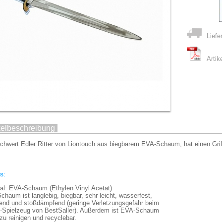
Liefe
Artik
kelbeschreibung
chwert Edler Ritter von Liontouch aus biegbarem EVA-Schaum, hat einen Grif
s:
ial: EVA-Schaum (Ethylen Vinyl Acetat)
haum ist langlebig, biegbar, sehr leicht, wasserfest,
erend und stoßdämpfend (geringe Verletzungsgefahr beim
n-Spielzeug von BestSaller). Außerdem ist EVA-Schaum
 zu reinigen und recyclebar.