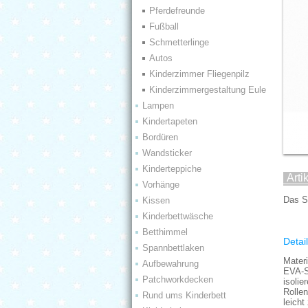
Pferdefreunde
Fußball
Schmetterlinge
Autos
Kinderzimmer Fliegenpilz
Kinderzimmergestaltung Eule
Lampen
Kindertapeten
Bordüren
Wandsticker
Kinderteppiche
Arti
Vorhänge
Das S
Kissen
Kinderbettwäsche
Betthimmel
Detail
Spannbettlaken
Mater
Aufbewahrung
EVA-Sc
Patchworkdecken
isoli
Rolle
Rund ums Kinderbett
leicht