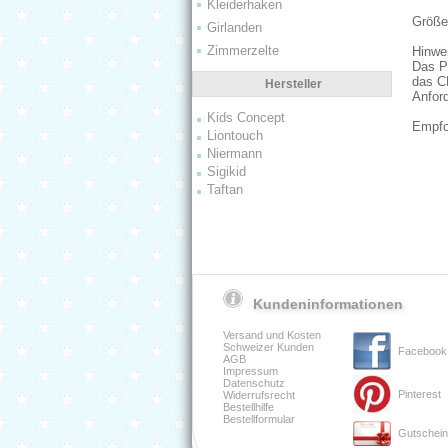
Kleiderhaken
Größe
Girlanden
Zimmerzelte
Hinwe
Das Pr
das CE
Hersteller
Anfor
Kids Concept
Empfoh
Liontouch
Niermann
Sigikid
Taftan
Kundeninformationen
Versand und Kosten
Schweizer Kunden
Facebook
AGB
Impressum
Datenschutz
Pinterest
Widerrufsrecht
Bestellhilfe
Bestellformular
Gutschei