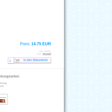
Preis:
14.75 EUR
inkl. MwSt.
zzgl.
Versand
hlungsarten
isung
arte