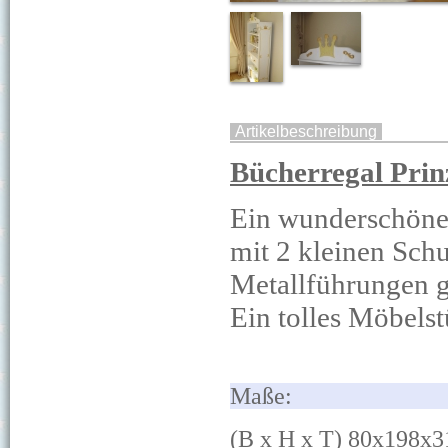
Artikelbeschreibung
Bücherregal Prin
Ein wunderschönes 
mit 2 kleinen Schu
Metallführungen ge
Ein tolles Möbelst
Ma
ß
(B x H x T) 80x198x