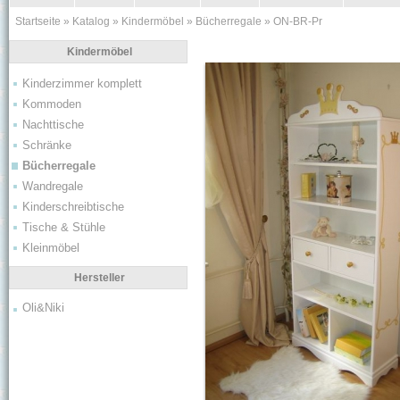
Startseite
»
Katalog
»
Kindermöbel
»
Bücherregale
»
ON-BR-Pr
Kindermöbel
Kinderzimmer komplett
Kommoden
Nachttische
Schränke
Bücherregale
Wandregale
Kinderschreibtische
Tische & Stühle
Kleinmöbel
Hersteller
Oli&Niki