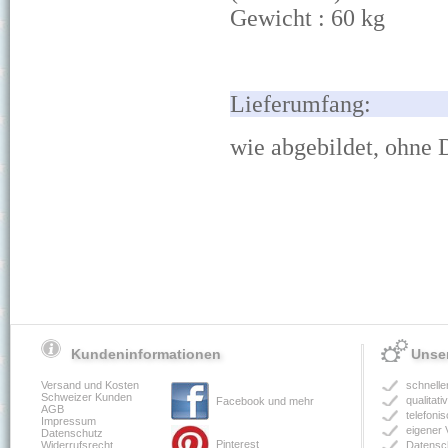
Gewicht : 60
k
g
Lief
wie abgebildet, ohne
Kundeninformationen
Unser
Versand und Kosten
schnelle
Schweizer Kunden
qualitat
Facebook und mehr
AGB
telefoni
Impressum
eigener 
Datenschutz
Pinterest
Widerrufsrecht
Datensch