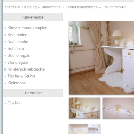
Startseite
»
Katalog
»
Kindermöbel
»
Kinderschreibtische
»
ON-Schreib-Pr
Kindermöbel
Kinderzimmer komplett
Kommoden
Nachttische
Schränke
Bücherregale
Wandregale
Kinderschreibtische
Tische & Stühle
Kleinmöbel
Hersteller
Oli&Niki