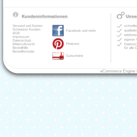
Kundeninformationen
Unser
Versand und Kosten
schnelle
Schweizer Kunden
qualitat
Facebook und mehr
AGB
telefoni
Impressum
eigener 
Datenschutz
Pinterest
Widerrufsrecht
Datensch
Bestellhilfe
für alle
Bestellformular
Gutscheine
eCommerce Engine