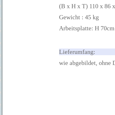
(B x H x T) 110 x 86 
Gewicht : 45
k
g
Arbeitsplatte: H 70cm
Lief
wie abgebildet, ohne