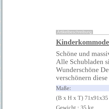
Artikelbeschreibung
Kinderkommode 
Schöne und massi
Alle Schubladen s
Wunderschöne D
e
verschönern dies
Ma
ß
(B x H x T) 71x91x35
Gewicht : 35
k
g