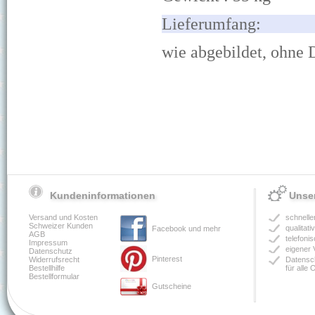
Lief
wie abgebildet, ohne
Kundeninformationen
Unser
Versand und Kosten
schnelle
Schweizer Kunden
qualitat
Facebook und mehr
AGB
telefoni
Impressum
eigener 
Datenschutz
Pinterest
Widerrufsrecht
Datensch
Bestellhilfe
für alle
Bestellformular
Gutscheine