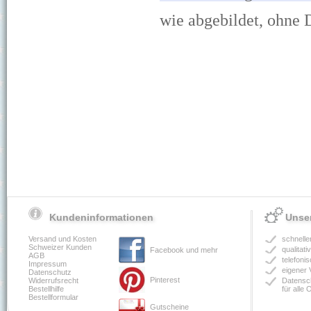
wie abgebildet, ohne
Kundeninformationen
Unser
Versand und Kosten
schnelle
Schweizer Kunden
qualitat
Facebook und mehr
AGB
telefoni
Impressum
eigener 
Datenschutz
Pinterest
Widerrufsrecht
Datensch
Bestellhilfe
für alle
Bestellformular
Gutscheine