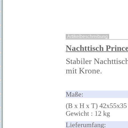
Artikelbeschreibung
Nachttisch Prince
Stabiler Nachttis
mit Krone.
Ma
ß
(B x H x T) 42x55x35
Gewicht : 12
k
g
Lie