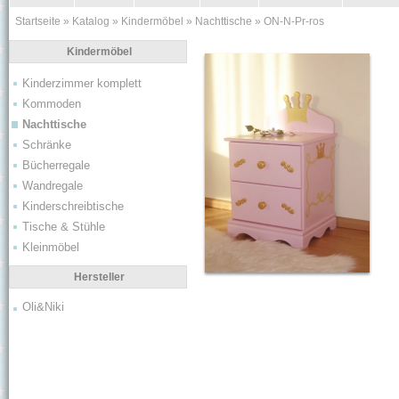
Startseite
»
Katalog
»
Kindermöbel
»
Nachttische
»
ON-N-Pr-ros
Kindermöbel
Kinderzimmer komplett
Kommoden
Nachttische
Schränke
Bücherregale
Wandregale
Kinderschreibtische
Tische & Stühle
Kleinmöbel
Hersteller
Oli&Niki