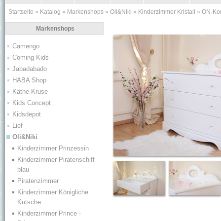
Startseite
»
Katalog
»
Markenshops
»
Oli&Niki
»
Kinderzimmer Kristall
»
ON-Ko
Markenshops
Camengo
Coming Kids
Jabadabado
HABA Shop
Käthe Kruse
Kids Concept
Kidsdepot
Lief
Oli&Niki
Kinderzimmer Prinzessin
Kinderzimmer Piratenschiff
blau
Piratenzimmer
Kinderzimmer Königliche
Kutsche
Kinderzimmer Prince -