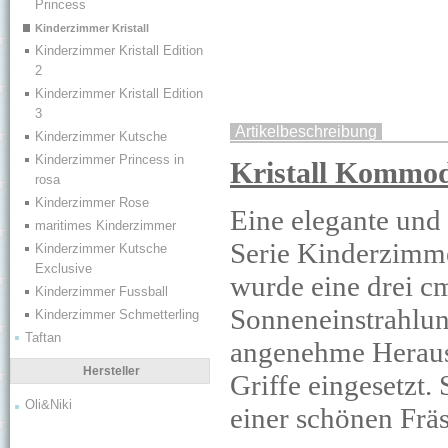
Princess
Kinderzimmer Kristall
Kinderzimmer Kristall Edition
2
Kinderzimmer Kristall Edition
3
Artikelbeschreibung
Kinderzimmer Kutsche
Kinderzimmer Princess in
Kristall Kommo
rosa
Kinderzimmer Rose
Eine elegante und
maritimes Kinderzimmer
Serie Kinderzimme
Kinderzimmer Kutsche
Exclusive
wurde eine drei cm
Kinderzimmer Fussball
Sonneneinstrahlun
Kinderzimmer Schmetterling
Taftan
angenehme Heraus
Hersteller
Griffe eingesetzt.
Oli&Niki
einer schönen Frä