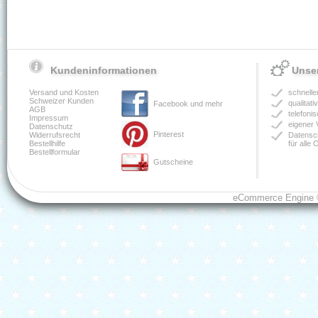
Kundeninformationen
Unser
Versand und Kosten
schnelle
Schweizer Kunden
qualitat
Facebook und mehr
AGB
telefoni
Impressum
eigener 
Datenschutz
Pinterest
Widerrufsrecht
Datensch
Bestellhilfe
für alle
Bestellformular
Gutscheine
eCommerce Engine