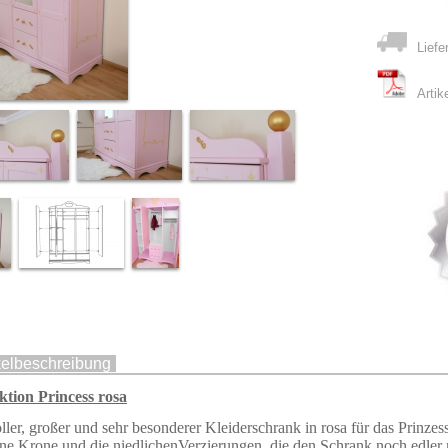
Liefe
Artik
kelbeschreibung
ktion Princess rosa
oller, großer und sehr besonderer Kleiderschrank in rosa für das Prinz
ne Krone und die niedlichenVerzierungen, die den Schrank noch edler