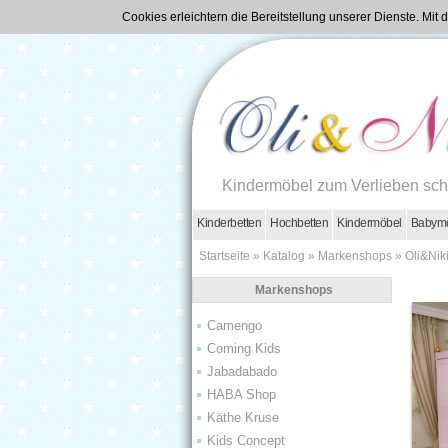
Cookies erleichtern die Bereitstellung unserer Dienste. Mi
Kindermöbel zum Verlieben sc
Kinderbetten
Hochbetten
Kindermöbel
Babym
Startseite
»
Katalog
»
Markenshops
»
Oli&Nik
Markenshops
Camengo
Coming Kids
Jabadabado
HABA Shop
Käthe Kruse
Kids Concept