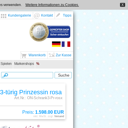
kies verwenden.
Weitere Informationen zu Cookies.
X
Kundengalerie
Kontakt
Tipps
Warenkorb
Zur Kasse
 Spielen
Markenshops
%
3-türig Prinzessin rosa
Art.Nr.: ON-Schrank3-Pr-rosx
Preis:
1.598.00 EUR
inkl. MwSt. zzgl.
Versand