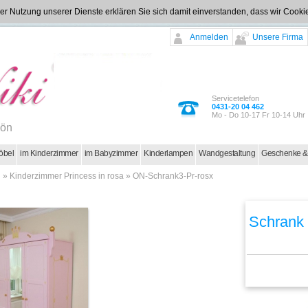
t der Nutzung unserer Dienste erklären Sie sich damit einverstanden, dass wir Coo
Anmelden
Unsere Firma
Servicetelefon
0431-20 04 462
Mo - Do 10-17 Fr 10-14 Uhr
hön
öbel
im Kinderzimmer
im Babyzimmer
Kinderlampen
Wandgestaltung
Geschenke &
i
»
Kinderzimmer Princess in rosa
»
ON-Schrank3-Pr-rosx
Schrank 