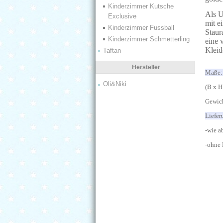
Kinderzimmer Kutsche
Als U
Exclusive
mit e
Kinderzimmer Fussball
Staur
Kinderzimmer Schmetterling
eine 
Kleid
Taftan
Hersteller
Oli&Niki
(B x H
Gewich
L
-wie a
-ohne