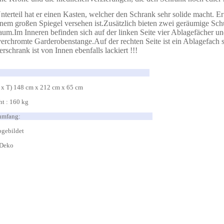
nterteil hat er einen Kasten, welcher den Schrank sehr solide macht. Er 
inem großen Spiegel versehen ist.Zusätzlich bieten zwei geräumige Sch
aum.Im Inneren befinden sich auf der linken Seite vier Ablagefächer u
verchromte Garderobenstange.Auf der rechten Seite ist ein Ablagefach
erschrank ist von Innen ebenfalls lackiert !!!
Maße:
 x T) 148 cm x 212 cm x 65 cm
t : 160 kg
ieferumfang:
bgebildet
 Deko