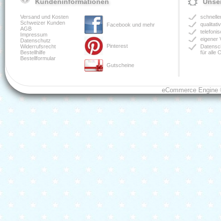
Kundeninformationen
Unser
Versand und Kosten
schnelle
Schweizer Kunden
qualitat
Facebook und mehr
AGB
telefoni
Impressum
eigener 
Datenschutz
Pinterest
Widerrufsrecht
Datensch
Bestellhilfe
für alle
Bestellformular
Gutscheine
eCommerce Engine